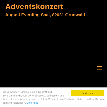
Adventskonzert
August Everding Saal, 82031 Grünwald
Menu
Wir verwenden Cookies, um die Qualität und
Zustimmen
Benutzerfreundlichkeit der Webseite zu verbessern und
Ihnen einen besseren Service zu bieten. Wenn Sie auf Zustimmen klicken, erklären Sie sich
damit einverstanden.
Mehr Infos